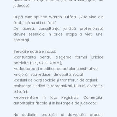
judecată.
După cum spunea Warren Buffett: „Risc vine din
faptul că nu știi ce faci.”
De aceea, consultanța juridică profesionistă
devine esențială în orice etapă a vieții unei
societăți.
Serviciile noastre includ:
•consultanță pentru alegerea formei juridice
potrivite (SRL, SA, PFA etc.);
•redactarea și modificarea actelor constitutive;
•majorări sau reduceri de capital social;
•cesiuni de părți sociale și transferuri de acțiuni;
•asistență juridică în reorganizări, fuziuni, divizări și
lichidări;
•reprezentare în fața Registrului Comerțului,
autorităților fiscale și în instanțele de judecată.
Ne dedicăm protejării și dezvoltării afacerii