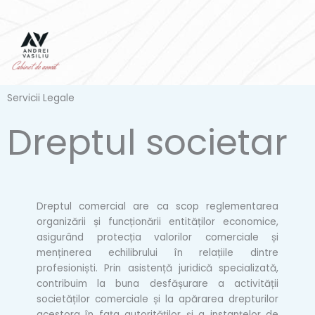
Skip
to
content
Servicii Legale
Dreptul societar
Dreptul comercial are ca scop reglementarea
organizării și funcționării entităților economice,
asigurând protecția valorilor comerciale și
menținerea echilibrului în relațiile dintre
profesioniști. Prin asistență juridică specializată,
contribuim la buna desfășurare a activității
societăților comerciale și la apărarea drepturilor
acestora în fața autorităților și a instanțelor de