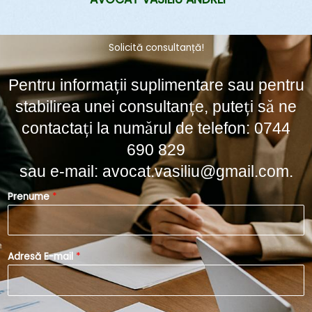
Solicită consultanță!
Pentru informații suplimentare sau pentru
stabilirea unei consultanțe, puteți să ne
contactați la numărul de telefon:
0744
690 829
sau e-mail:
avocat.vasiliu@gmail.com
.
*
Prenume
*
d
e
t
e
Adresă E-mail
*
l
e
f