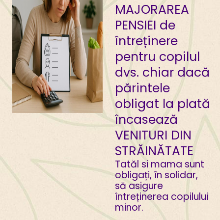
MAJORAREA
PENSIEI de
întreținere
pentru copilul
dvs. chiar dacă
părintele
obligat la plată
încasează
VENITURI DIN
STRĂINĂTATE
Tatăl si mama sunt
obligați, în solidar,
să asigure
întreținerea copilului
minor.