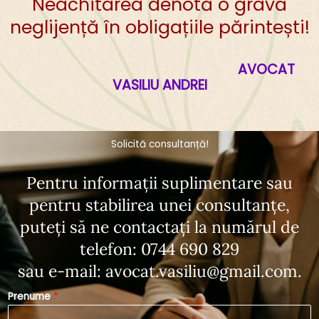
Neachitarea denotă o gravă
neglijență în obligațiile părintești!
AVOCAT
VASILIU ANDREI
Solicită consultanță!
Pentru informații suplimentare sau
pentru stabilirea unei consultanțe,
puteți să ne contactați la numărul de
telefon:
0744 690 829
sau e-mail:
avocat.vasiliu@gmail.com
.
Prenume
*