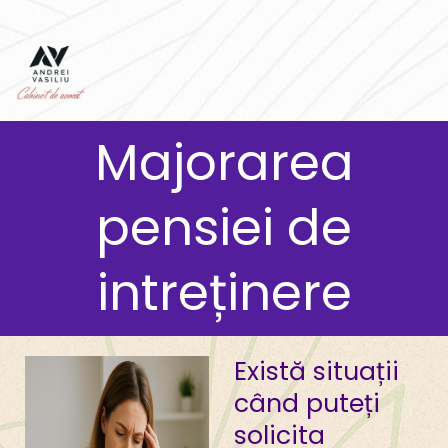
Skip
to
content
Majorarea
pensiei de
intreținere
Există situații
când puteți
solicita