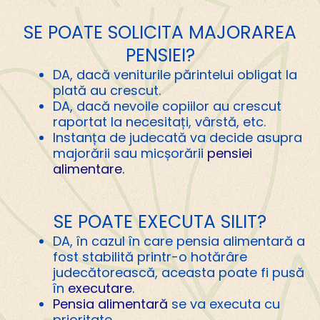
SE POATE SOLICITA MAJORAREA
PENSIEI?
DA, dacă veniturile părintelui obligat la
plată au crescut.
DA, dacă nevoile copiilor au crescut
raportat la necesitați, vârstă, etc.
Instanța de judecată va decide asupra
majorării sau micșorării
pensiei
alimentare.
SE POATE EXECUTA SILIT?
DA, în cazul în care pensia alimentară a
fost stabilită printr-o hotărâre
judecătorească, aceasta poate fi pusă
în
executare.
Pensia alimentară
se va executa cu
prioritate.