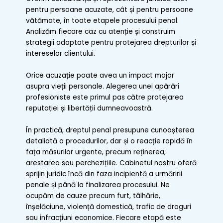
pentru persoane acuzate, cât și pentru persoane
vătămate, în toate
etapele procesului penal
.
Analizăm fiecare caz cu atenție și construim
strategii adaptate pentru protejarea drepturilor și
intereselor clientului.
Orice acuzație poate avea un impact major
asupra vieții personale. Alegerea unei apărări
profesioniste este primul pas către protejarea
reputației și libertății dumneavoastră.
În practică, dreptul penal presupune cunoașterea
detaliată a procedurilor, dar și o reacție rapidă în
fața măsurilor urgente, precum reținerea,
arestarea sau perchezițiile. Cabinetul nostru oferă
sprijin juridic încă din faza incipientă a urmăririi
penale și până la finalizarea procesului. Ne
ocupăm de cauze precum furt, tâlhărie,
înșelăciune, violență domestică, trafic de droguri
sau infracțiuni economice. Fiecare etapă este