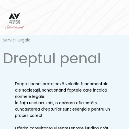
Skip
to
content
Servicii Legale
Dreptul penal
Dreptul penal protejează valorile fundamentale
ale societății, sancționând faptele care încalcă
normele legale.
În fața unei acuzații, o apărare eficientă și
cunoașterea drepturilor sunt esențiale pentru un
proces corect.
Oferim consultanță și reprezentare juridică atât