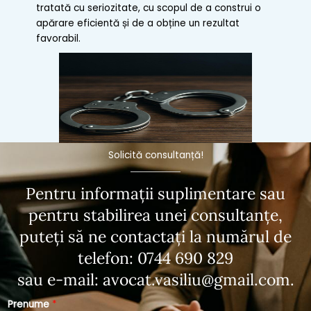
tratată cu seriozitate, cu scopul de a construi o
apărare eficientă și de a obține un rezultat
favorabil.
Solicită consultanță!
Pentru informații suplimentare sau
pentru stabilirea unei consultanțe,
puteți să ne contactați la numărul de
telefon:
0744 690 829
sau e-mail:
avocat.vasiliu@gmail.com
.
Prenume
*